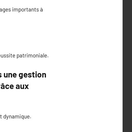
tages importants à
éussite patrimoniale.
rs une gestion
râce aux
 et dynamique.