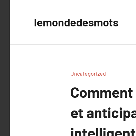
Aller
au
lemondedesmots
contenu
Uncategorized
Comment é
et antici
intelligen