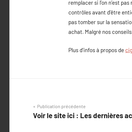
remplacer si l’on n’est pas 
contrôles avant d’être enti
pas tomber sur la sensatio
achat. Malgré nos conseils
Plus d’infos à propos de
ci
Navigation
Publication précédente
Voir le site ici : Les dernières a
de
l’article