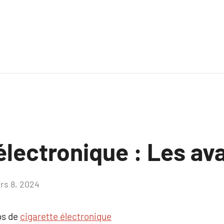
électronique : Les a
rs 8, 2024
Aucun
commentaire
os de
cigarette électronique