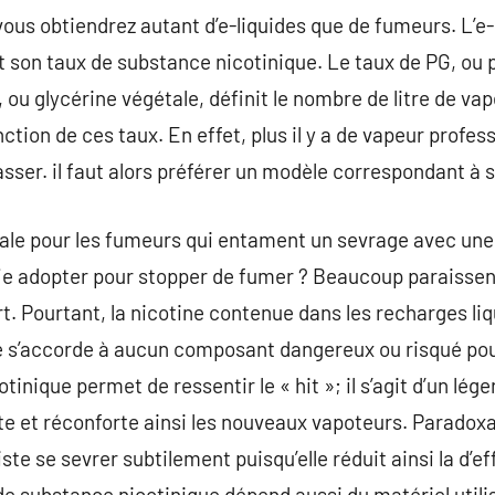
ous obtiendrez autant d’e-liquides que de fumeurs. L’e-l
son taux de substance nicotinique. Le taux de PG, ou p
G, ou glycérine végétale, définit le nombre de litre de va
ction de ces taux. En effet, plus il y a de vapeur profess
asser. il faut alors préférer un modèle correspondant à
rale pour les fumeurs qui entament un sevrage avec une 
-je adopter pour stopper de fumer ? Beaucoup paraissen
rt. Pourtant, la nicotine contenue dans les recharges li
ne s’accorde à aucun composant dangereux ou risqué pou
otinique permet de ressentir le « hit »; il s’agit d’un lé
ette et réconforte ainsi les nouveaux vapoteurs. Paradox
te se sevrer subtilement puisqu’elle réduit ainsi la d’e
n de substance nicotinique dépend aussi du matériel utili