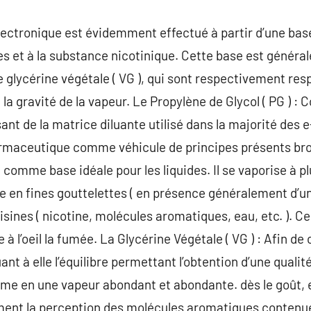
électronique est évidemment effectué à partir d’une base
s et à la substance nicotinique. Cette base est généra
de glycérine végétale ( VG ), qui sont respectivement res
 de la gravité de la vapeur. Le Propylène de Glycol ( PG
ant de la matrice diluante utilisé dans la majorité des 
rmaceutique comme véhicule de principes présents bron
ré comme base idéale pour les liquides. Il se vaporise à 
se en fines gouttelettes ( en présence généralement d’un f
isines ( nicotine, molécules aromatiques, eau, etc. ). 
 à l’oeil la fumée. La Glycérine Végétale ( VG ) : Afin de
ant à elle l’équilibre permettant l’obtention d’une quali
rme en une vapeur abondant et abondante. dès le goût, 
ement la perception des molécules aromatiques contenues 