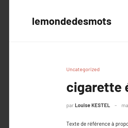
Aller
au
lemondedesmots
contenu
Uncategorized
cigarette 
par
Louise KESTEL
ma
Texte de référence à prop