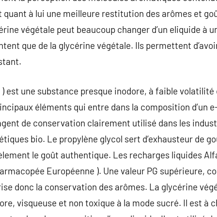
quant à lui une meilleure restitution des arômes et goû
érine végétale peut beaucoup changer d’un eliquide à un a
entent que de la glycérine végétale. Ils permettent d’av
stant.
 ) est une substance presque inodore, à faible volatilité
principaux éléments qui entre dans la composition d’un e
n agent de conservation clairement utilisé dans les indus
ques bio. Le propylène glycol sert d’exhausteur de goû
idèlement le goût authentique. Les recharges liquides Al
armacopée Européenne ). Une valeur PG supérieure, c
orise donc la conservation des arômes. La glycérine végé
re, visqueuse et non toxique à la mode sucré. Il est à c