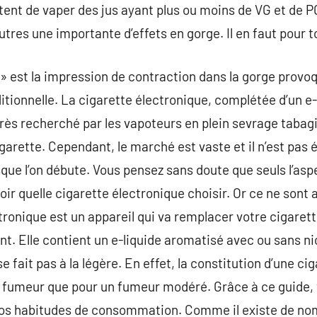
nt de vaper des jus ayant plus ou moins de VG et de P
tres une importante d’effets en gorge. Il en faut pour t
it » est la impression de contraction dans la gorge provo
itionnelle. La cigarette électronique, complétée d’un e-
très recherché par les vapoteurs en plein sevrage tabag
garette. Cependant, le marché est vaste et il n’est pas 
sque l’on débute. Vous pensez sans doute que seuls l’asp
ir quelle cigarette électronique choisir. Or ce ne sont 
ctronique est un appareil qui va remplacer votre cigaret
nt. Elle contient un e-liquide aromatisé avec ou sans ni
e fait pas à la légère. En effet, la constitution d’une ci
 fumeur que pour un fumeur modéré. Grâce à ce guide, v
 à vos habitudes de consommation. Comme il existe de n