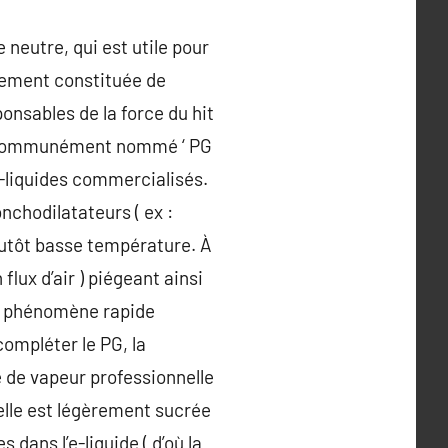
 neutre, qui est utile pour
lement constituée de
ponsables de la force du hit
 ) : Communément nommé ‘ PG
e-liquides commercialisés.
chodilatateurs ( ex :
plutôt basse température. À
lux d’air ) piégeant ainsi
Ce phénomène rapide
 compléter le PG, la
té de vapeur professionnelle
elle est légèrement sucrée
dans l’e-liquide ( d’où la