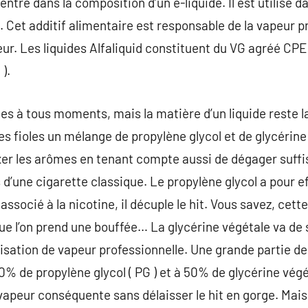
entre dans la composition d’un e-liquide. Il est utilisé
 Cet additif alimentaire est responsable de la vapeur p
ur. Les liquides Alfaliquid constituent du VG agréé CPE
).
ies à tous moments, mais la matière d’un liquide reste 
s fioles un mélange de propylène glycol et de glycérine
ixer les arômes en tenant compte aussi de dégager suf
 d’une cigarette classique. Le propylène glycol a pour e
t associé à la nicotine, il décuple le hit. Vous savez, ce
e l’on prend une bouffée… La glycérine végétale va de so
lisation de vapeur professionnelle. Une grande partie de
 de propylène glycol ( PG ) et à 50% de glycérine végét
apeur conséquente sans délaisser le hit en gorge. Mais c