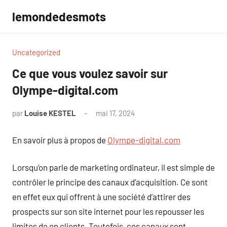
Aller
lemondedesmots
au
contenu
Uncategorized
Ce que vous voulez savoir sur
Olympe-digital.com
par
Louise KESTEL
mai 17, 2024
Aucun
commentaire
En savoir plus à propos de
Olympe-digital.com
Lorsqu’on parle de marketing ordinateur, il est simple de
contrôler le principe des canaux d’acquisition. Ce sont
en effet eux qui offrent à une société d’attirer des
prospects sur son site internet pour les repousser les
limites de en clients. Toutefois, ces canaux sont