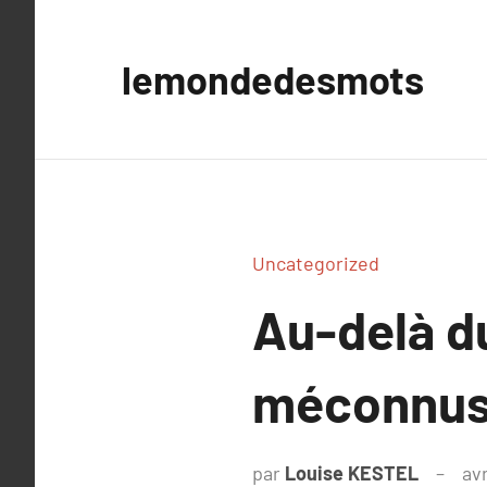
Aller
au
lemondedesmots
contenu
Uncategorized
Au-delà d
méconnus 
par
Louise KESTEL
avr