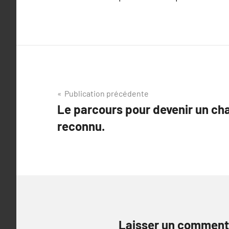
Navigation
Publication précédente
Le parcours pour devenir un ch
de
reconnu.
l’article
Laisser un comment