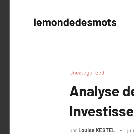
Aller
au
lemondedesmots
contenu
Uncategorized
Analyse d
Investiss
par
Louise KESTEL
jui