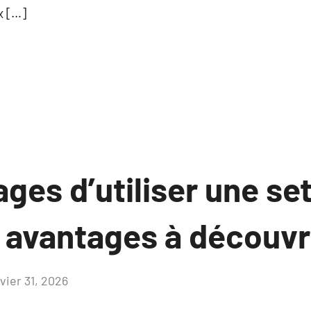
x […]
ges d’utiliser une se
 avantages à découvri
vier 31, 2026
Aucun
commentaire