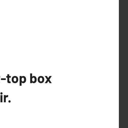
t-top box
r.