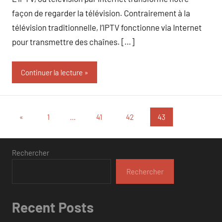
façon de regarder la télévision. Contrairement à la
télévision traditionnelle, l’IPTV fonctionne via Internet
pour transmettre des chaînes. […]
Continuer la lecture
Pagination
Publications
«
1
…
41
42
43
précédentes
des
publications
Rechercher
Rechercher
Recent Posts