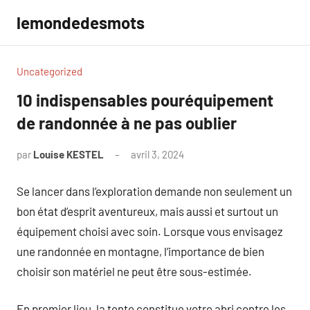
Aller
lemondedesmots
au
contenu
Uncategorized
10 indispensables pouréquipement
de randonnée à ne pas oublier
par
Louise KESTEL
avril 3, 2024
Aucun
commentaire
Se lancer dans l’exploration demande non seulement un
bon état d’esprit aventureux, mais aussi et surtout un
équipement choisi avec soin. Lorsque vous envisagez
une randonnée en montagne, l’importance de bien
choisir son matériel ne peut être sous-estimée.
En premier lieu, la tente constitue votre abri contre les