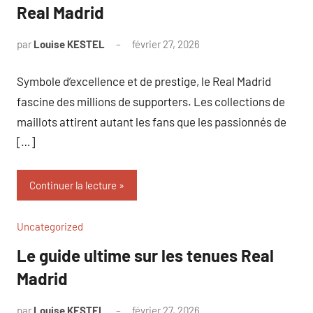
Real Madrid
par
Louise KESTEL
février 27, 2026
Aucun
commentaire
Symbole d’excellence et de prestige, le Real Madrid
fascine des millions de supporters. Les collections de
maillots attirent autant les fans que les passionnés de
[…]
Continuer la lecture
Uncategorized
Le guide ultime sur les tenues Real
Madrid
par
Louise KESTEL
février 27, 2026
Aucun