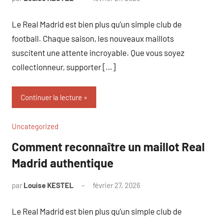
commentaire
Le Real Madrid est bien plus qu’un simple club de
football. Chaque saison, les nouveaux maillots
suscitent une attente incroyable. Que vous soyez
collectionneur, supporter […]
Continuer la lecture
Uncategorized
Comment reconnaître un maillot Real
Madrid authentique
par
Louise KESTEL
février 27, 2026
Aucun
commentaire
Le Real Madrid est bien plus qu’un simple club de