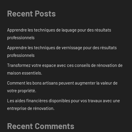
Recent Posts
Apprendre les techniques de laquage pour des résultats
professionnels
Apprendre les techniques de vernissage pour des résultats
professionnels
Transformez votre espace avec ces conseils de rénovation de
maison essentiels.
Comment les bons artisans peuvent augmenter la valeur de
votre propriété.
Les aides financières disponibles pour vos travaux avec une
entreprise de rénovation.
Recent Comments