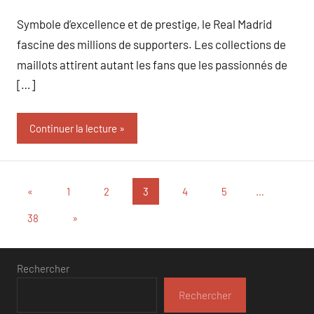
commentaire
Symbole d’excellence et de prestige, le Real Madrid
fascine des millions de supporters. Les collections de
maillots attirent autant les fans que les passionnés de
[…]
Continuer la lecture
Pagination
Publications
«
1
2
3
4
5
…
précédentes
des
Articles
38
»
suivants
publications
Rechercher
Rechercher