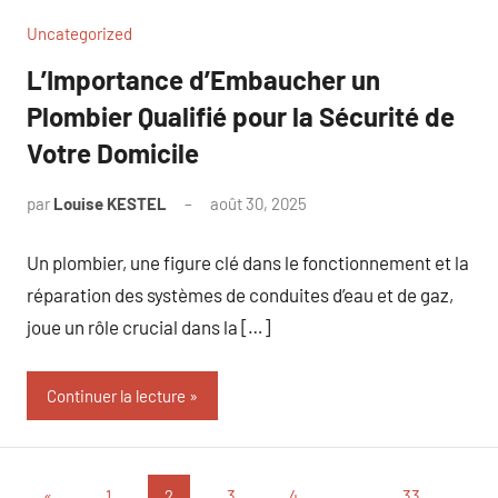
Uncategorized
L’Importance d’Embaucher un
Plombier Qualifié pour la Sécurité de
Votre Domicile
par
Louise KESTEL
août 30, 2025
Aucun
commentaire
Un plombier, une figure clé dans le fonctionnement et la
réparation des systèmes de conduites d’eau et de gaz,
joue un rôle crucial dans la […]
Continuer la lecture
Pagination
Publications
«
1
2
3
4
…
33